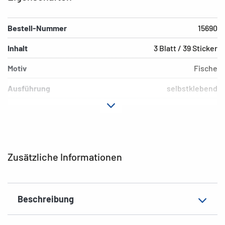
Bestell-Nummer
15690
Inhalt
3 Blatt / 39 Sticker
Motiv
Fische
Ausführung
selbstklebend
Material
Papier
Hafteigenschaft
permanent
Farbe
bunt
Zusätzliche Informationen
EAN
4008705156905
Beschreibung