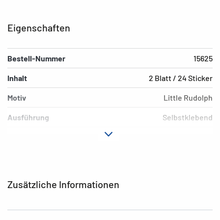
Eigenschaften
Bestell-Nummer
15625
Inhalt
2 Blatt / 24 Sticker
Motiv
Little Rudolph
Ausführung
Selbstklebend
Material
Papier
Hafteigenschaft
permanent
Farbe
bunt
Zusätzliche Informationen
EAN
4008705156257