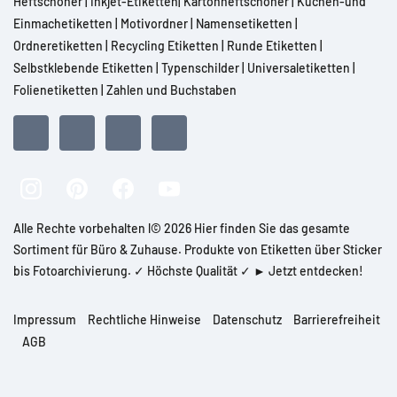
Heftschoner
|
Inkjet-Etiketten
|
Kartonheftschoner
|
Küchen-und
Einmachetiketten
|
Motivordner
|
Namensetiketten
|
Ordneretiketten
|
Recycling Etiketten
|
Runde Etiketten
|
Selbstklebende Etiketten
|
Typenschilder
|
Universaletiketten
|
Folienetiketten
|
Zahlen und Buchstaben
Alle Rechte vorbehalten l© 2026 Hier finden Sie das gesamte
Sortiment für Büro & Zuhause. Produkte von Etiketten über Sticker
bis Fotoarchivierung. ✓ Höchste Qualität ✓ ► Jetzt entdecken!
Impressum
Rechtliche Hinweise
Datenschutz
Barrierefreiheit
AGB