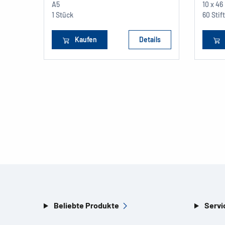
A5
10 x 46
1 Stück
60 Stif
Kaufen
Details
Beliebte Produkte
Servi