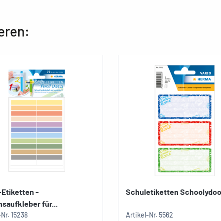
eren:
-Etiketten -
Schuletiketten Schoolydo
aufkleber für...
-Nr.
15238
Artikel-Nr.
5562