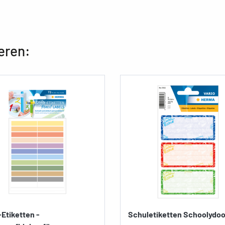
eren:
-Etiketten -
Schuletiketten Schoolydo