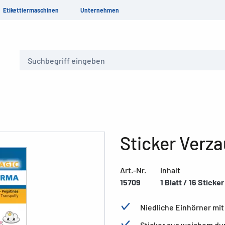
Etikettiermaschinen
Unternehmen
Suche
Sticker Verz
Art.-Nr.
Inhalt
15709
1 Blatt / 16 Sticker
Niedliche Einhörner mi
Sticker aus weichem du