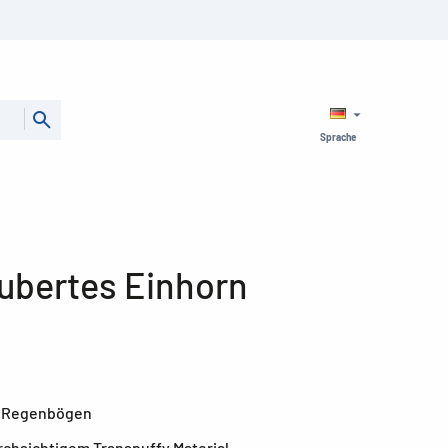
Sprache
aubertes Einhorn
t Regenbögen
rchsichtigem Transpuffy Material