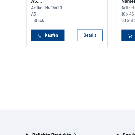
A5,...
Namens
Artikel-Nr.
15420
Artikel
A5
10 x 46
1 Stück
60 Stif
Kaufen
Details
Beliebte Produkte
Servi