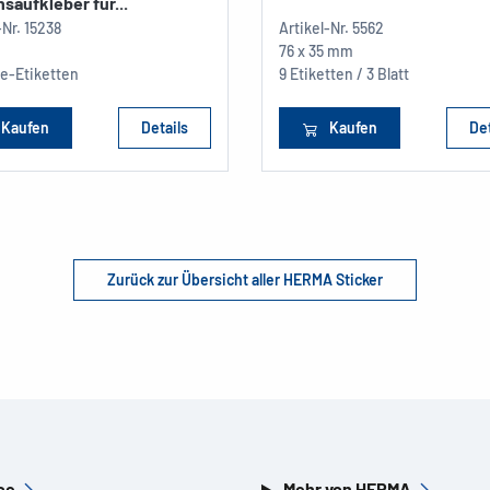
aufkleber für...
-Nr.
15238
Artikel-Nr.
5562
76 x 35 mm
te-Etiketten
9 Etiketten / 3 Blatt
Kaufen
Details
Kaufen
Det
Zurück zur Übersicht aller HERMA Sticker
ce
Mehr von HERMA