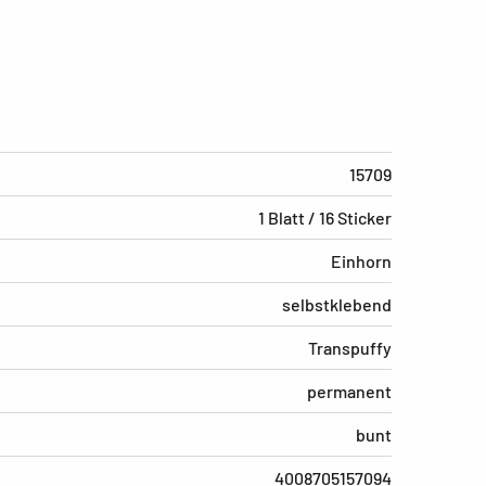
15709
1 Blatt / 16 Sticker
Einhorn
selbstklebend
Transpuffy
permanent
bunt
4008705157094