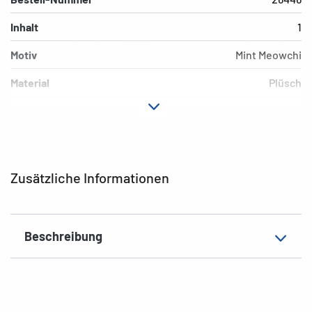
Inhalt
1
Motiv
Mint Meowchi
Material
Plüsch
Farbe
türkis
Produktlinie
Tasty Peach
Produktmerkmale
Füllung aus recyceltem
Zusätzliche Informationen
Kunststoff
EAN
5034566142749
Beschreibung