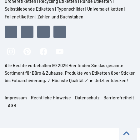
Ordneretiketten
|
Recycling Etiketten
|
Runde Etiketten
|
Selbstklebende Etiketten
|
Typenschilder
|
Universaletiketten
|
Folienetiketten
|
Zahlen und Buchstaben
Alle Rechte vorbehalten l© 2026 Hier finden Sie das gesamte
Sortiment für Büro & Zuhause. Produkte von Etiketten über Sticker
bis Fotoarchivierung. ✓ Höchste Qualität ✓ ► Jetzt entdecken!
Impressum
Rechtliche Hinweise
Datenschutz
Barrierefreiheit
AGB