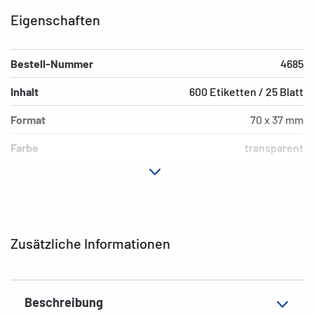
Eigenschaften
Bestell-Nummer
4685
Inhalt
600 Etiketten / 25 Blatt
Format
70 x 37 mm
Farbe
transparent
Hafteigenschaft
permanent
Druckertyp
Laser, Copy
Form der Ecken
spitz
Zusätzliche Informationen
Material
Polyesterfolie, matt
Zusatzeigenschaften
wetterfest
Beschreibung