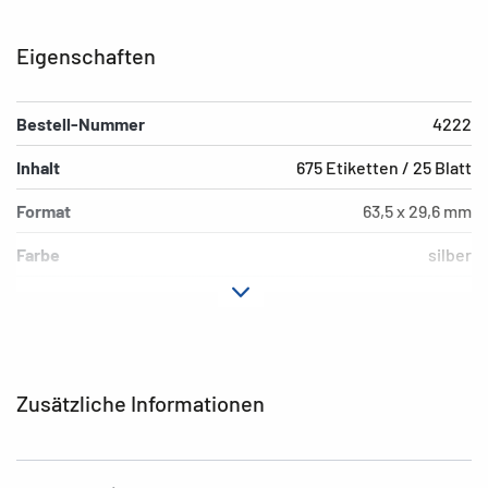
Eigenschaften
Bestell-Nummer
4222
Inhalt
675 Etiketten / 25 Blatt
Format
63,5 x 29,6 mm
Farbe
silber
Hafteigenschaft
extrem stark haftend
Druckertyp
Laser, Copy
Form der Ecken
abgerundet
Zusätzliche Informationen
Material
Polyesterfolie, matt
Zusatzeigenschaften
wetterfest