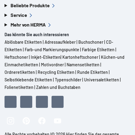
Beliebte Produkte
Service
Mehr von HERMA
Das könnte Sie auch interessieren
Ablösbare Etiketten
|
Adressaufkleber
|
Buchschoner
|
CD-
Etiketten
|
Farb-und Markierungspunkte
|
Farbige Etiketten
|
Heftschoner
|
Inkjet-Etiketten
|
Kartonheftschoner
|
Küchen-und
Einmachetiketten
|
Motivordner
|
Namensetiketten
|
Ordneretiketten
|
Recycling Etiketten
|
Runde Etiketten
|
Selbstklebende Etiketten
|
Typenschilder
|
Universaletiketten
|
Folienetiketten
|
Zahlen und Buchstaben
Alle Rechte vorbehalten l© 2026 Hier finden Sie das gesamte