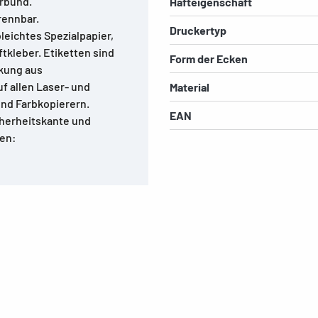
rbund.
Hafteigenschaft
rennbar.
Druckertyp
leichtes Spezialpapier,
ftkleber. Etiketten sind
Form der Ecken
ckung aus
f allen Laser- und
Material
und Farbkopierern.
EAN
herheitskante und
gen: