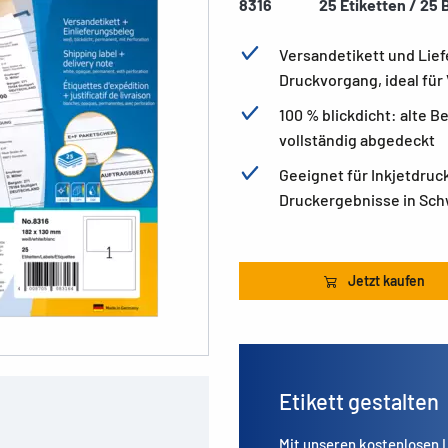
8316
25 Etiketten / 25 B
Versandetikett und Lie
Druckvorgang, ideal für
100 % blickdicht: alte 
vollständig abgedeckt
Geeignet für Inkjetdruc
Druckergebnisse in Sch
Jetzt kaufen
Etikett gestalten
Mit unseren kostenlosen