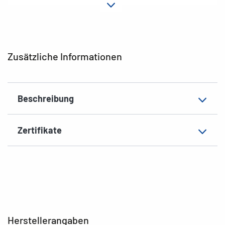
Hafteigenschaft
permanent
Form der Ecken
abgerundet
Grammatur
141 g/m²
Zusätzliche Informationen
Dicke
92µ
Oberfläche
matt
Beschreibung
Beschriftungseignung
Handbeschriftung
EAN
4008705023801
Zertifikate
Herstellerangaben