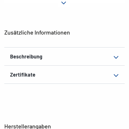
Hafteigenschaft
permanent
Form der Ecken
abgerundet
Grammatur
141 g/m²
Zusätzliche Informationen
Dicke
92µ
Oberfläche
matt
Beschreibung
Beschriftungseignung
Handbeschriftung
EAN
4008705024303
Zertifikate
Herstellerangaben