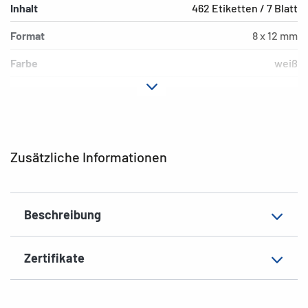
Inhalt
462 Etiketten / 7 Blatt
Format
8 x 12 mm
Farbe
weiß
Hafteigenschaft
permanent
Form der Ecken
abgerundet
Grammatur
148 g/m²
Zusätzliche Informationen
Dicke
82µ
Oberfläche
matt
Beschreibung
Beschriftungseignung
Handbeschriftung
EAN
4008705036108
Zertifikate