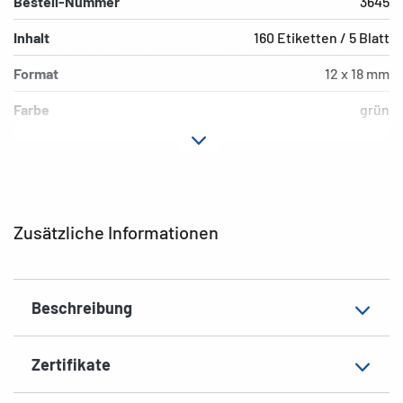
Bestell-Nummer
3645
Inhalt
160 Etiketten / 5 Blatt
Format
12 x 18 mm
Farbe
grün
Hafteigenschaft
permanent
Form der Ecken
abgerundet
Grammatur
155 g/m²
Zusätzliche Informationen
Dicke
93µ
Oberfläche
matt
Beschreibung
Beschriftungseignung
Handbeschriftung
EAN
4008705036450
Zertifikate