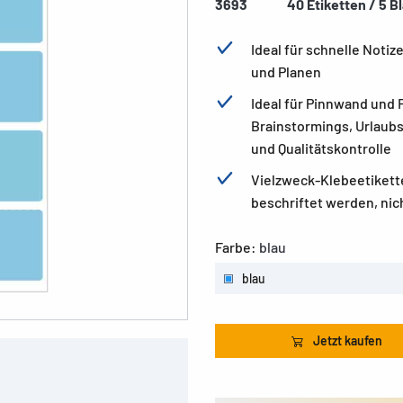
3693
40 Etiketten / 5 Bl
Ideal für schnelle Noti
und Planen
Ideal für Pinnwand und 
Brainstormings, Urlaub
und Qualitätskontrolle
Vielzweck-Klebeetikett
beschriftet werden, nic
Farbe:
blau
blau
Jetzt kaufen