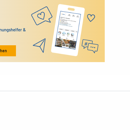
dnungshelfer &
ehen