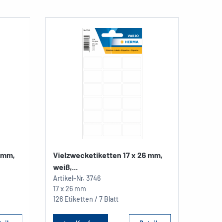
4 mm,
Vielzwecketiketten 17 x 26 mm,
Unive
weiß,...
blau
Artikel-Nr.
3746
Artikel
17 x 26 mm
A4+
126 Etiketten / 7 Blatt
1 Stüc