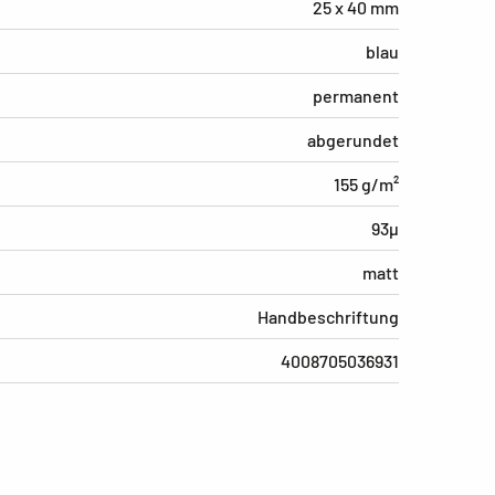
25 x 40 mm
blau
permanent
abgerundet
155 g/m²
93µ
matt
Handbeschriftung
4008705036931