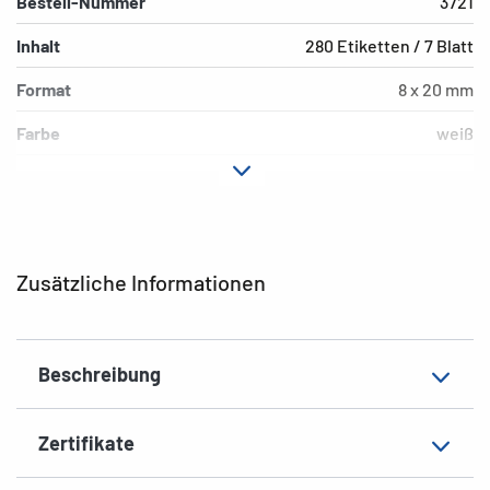
Bestell-Nummer
3721
Inhalt
280 Etiketten / 7 Blatt
Format
8 x 20 mm
Farbe
weiß
Hafteigenschaft
permanent
Form der Ecken
abgerundet
Grammatur
148 g/m²
Zusätzliche Informationen
Dicke
82µ
Oberfläche
matt
Beschreibung
Beschriftungseignung
Handbeschriftung
EAN
4008705037211
Zertifikate