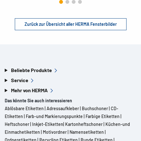
Zurück zur Übersicht aller HERMA Fensterbilder
Beliebte Produkte
Service
Mehr von HERMA
Das könnte Sie auch interessieren
Ablösbare Etiketten
|
Adressaufkleber
|
Buchschoner
|
CD-
Etiketten
|
Farb-und Markierungspunkte
|
Farbige Etiketten
|
Heftschoner
|
Inkjet-Etiketten
|
Kartonheftschoner
|
Küchen-und
Einmachetiketten
|
Motivordner
|
Namensetiketten
|
Ordneretiketten
|
Recycling Etiketten
|
Runde Etiketten
|