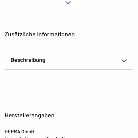
Motiv
Warnvögel
Zusatzeigenschaften
wetterfest
EAN
4008705155397
Zusätzliche Informationen
Beschreibung
Herstellerangaben
HERMA GmbH