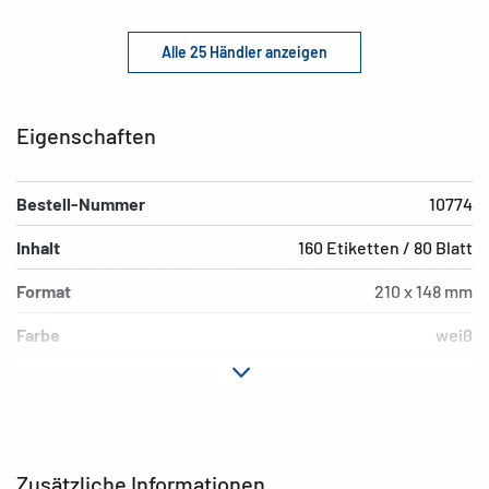
Alle 25 Händler anzeigen
Eigenschaften
Bestell-Nummer
10774
Inhalt
160 Etiketten / 80 Blatt
Format
210 x 148 mm
Farbe
weiß
Hafteigenschaft
extrem stark haftend
Druckertyp
Laser, Copy
Form der Ecken
spitz
Zusätzliche Informationen