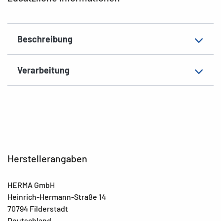
Material
Papier, wetterfest
Zusatzeigenschaften
wetterfest, seewasserbeständig
Beschreibung
EAN
4008705107747
Verarbeitung
Herstellerangaben
HERMA GmbH
Heinrich-Hermann-Straße 14
70794 Filderstadt
Deutschland