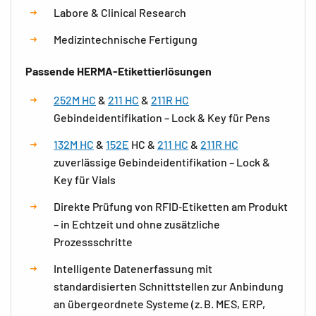
Labore & Clinical Research
Medizintechnische Fertigung
Passende HERMA-Etikettierlösungen
252M HC
&
211 HC
&
211R HC
Gebindeidentifikation – Lock & Key für Pens
132M HC
&
152E
HC &
211 HC
&
211R HC
zuverlässige Gebindeidentifikation – Lock &
Key für Vials
Direkte Prüfung von RFID‑Etiketten am Produkt
– in Echtzeit und ohne zusätzliche
Prozessschritte
Intelligente Datenerfassung mit
standardisierten Schnittstellen zur Anbindung
an übergeordnete Systeme (z. B. MES, ERP,