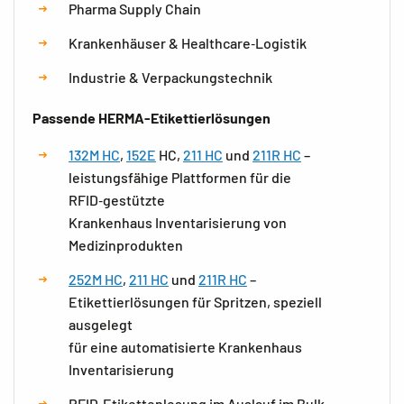
Pharma Supply Chain
Krankenhäuser & Healthcare‑Logistik
Industrie & Verpackungstechnik
Passende HERMA-Etikettierlösungen
132M HC
,
152E
HC,
211 HC
und
211R HC
–
leistungsfähige Plattformen für die
RFID‑gestützte
Krankenhaus Inventarisierung von
Medizinprodukten
252M HC
,
211 HC
und
211R HC
–
Etikettierlösungen für Spritzen, speziell
ausgelegt
für eine automatisierte Krankenhaus
Inventarisierung
RFID‑Etikettenlesung im Auslauf im Bulk –