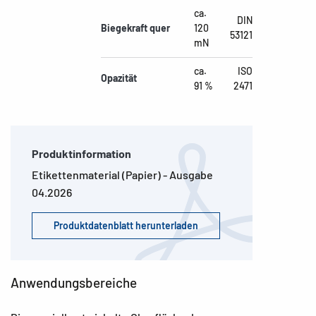
ca.
DIN
Biegekraft quer
120
53121
mN
ca.
ISO
Opazität
91 %
2471
Produktinformation
Etikettenmaterial (Papier) - Ausgabe
04.2026
Produktdatenblatt herunterladen
Anwendungsbereiche