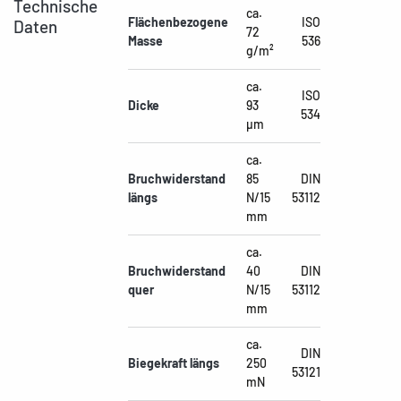
Technische
ca.
Flächenbezogene
ISO
Daten
72
Masse
536
g/m²
ca.
ISO
Dicke
93
534
µm
ca.
Bruchwiderstand
85
DIN
längs
N/15
53112
mm
ca.
Bruchwiderstand
40
DIN
quer
N/15
53112
mm
ca.
DIN
Biegekraft längs
250
53121
mN