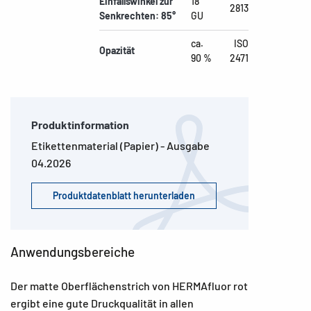
Einfallswinkel zur
18
2813
Senkrechten: 85°
GU
ca.
ISO
Opazität
90 %
2471
Produktinformation
Etikettenmaterial (Papier) - Ausgabe
04.2026
Produktdatenblatt herunterladen
Anwendungsbereiche
Der matte Oberflächenstrich von HERMAfluor rot
ergibt eine gute Druckqualität in allen