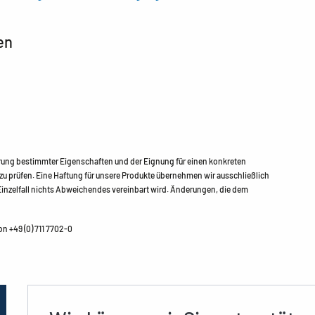
en
erung bestimmter Eigenschaften und der Eignung für einen konkreten
u prüfen. Eine Haftung für unsere Produkte übernehmen wir ausschließlich
nzelfall nichts Abweichendes vereinbart wird. Änderungen, die dem
n +49 (0) 711 7702-0