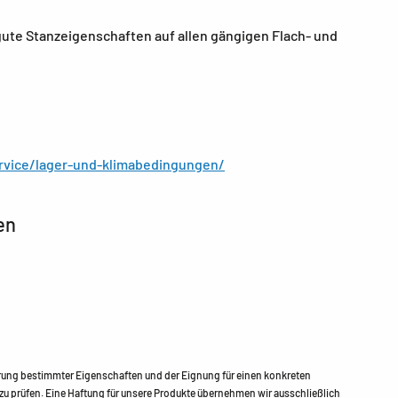
ute Stanzeigenschaften auf allen gängigen Flach- und
rvice/lager-und-klimabedingungen/
en
erung bestimmter Eigenschaften und der Eignung für einen konkreten
u prüfen. Eine Haftung für unsere Produkte übernehmen wir ausschließlich