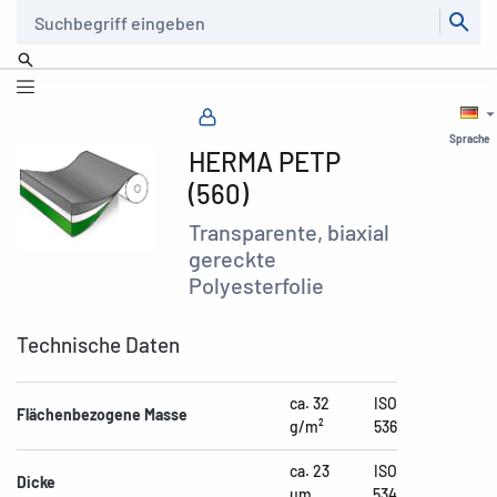
Suche
Sprache
HERMA PETP
(560)
Transparente, biaxial
gereckte
Polyesterfolie
Technische Daten
ca. 32
ISO
Flächenbezogene Masse
g/m²
536
ca. 23
ISO
Dicke
µm
534