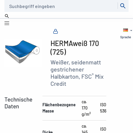
Suche
Sprache
HERMAweiß 170
(725)
Weißer, seidenmatt
gestrichener
®
Halbkarton, FSC
Mix
Credit
Technische
ca.
Flächenbezogene
ISO
Daten
170
Masse
536
g/m²
ca.
ISO
Dicke
145