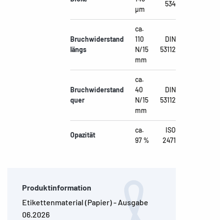
534
µm
ca.
Bruchwiderstand
110
DIN
längs
N/15
53112
mm
ca.
Bruchwiderstand
40
DIN
quer
N/15
53112
mm
ca.
ISO
Opazität
97 %
2471
Produktinformation
Etikettenmaterial (Papier) - Ausgabe
06.2026