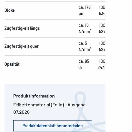
ca. 178
ISO
Dicke
µm
534
ca. 10
ISO
Zugfestigkeit längs
N/mm²
527
ca. 5
ISO
Zugfestigkeit quer
N/mm²
527
ca. 95
ISO
Opazität
%
2471
Produktinformation
Etikettenmaterial (Folie) - Ausgabe
07.2026
Produktdatenblatt herunterladen