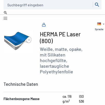
Suche
Sprache
HERMA PE Laser
(800)
Weiße, matte, opake,
mit Silikaten
hochgefüllte,
lasertaugliche
Polyethylenfolie
Technische Daten
ca. 116
ISO
Flächenbezogene Masse
g/m²
536