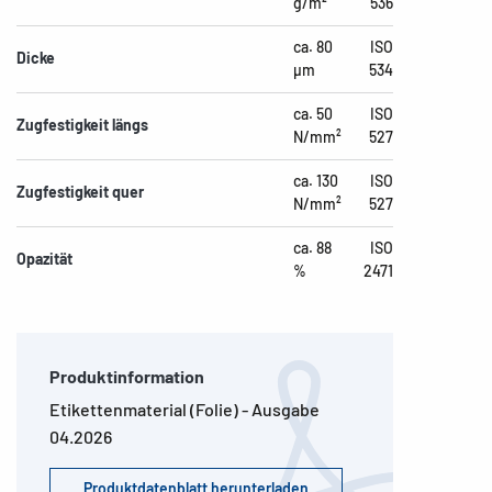
g/m²
536
ca. 80
ISO
Dicke
µm
534
ca. 50
ISO
Zugfestigkeit längs
N/mm²
527
ca. 130
ISO
Zugfestigkeit quer
N/mm²
527
ca. 88
ISO
Opazität
%
2471
Produktinformation
Etikettenmaterial (Folie) - Ausgabe
04.2026
Produktdatenblatt herunterladen