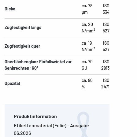
ca. 78
ISO
Dicke
µm
534
ca. 20
ISO
Zugfestigkeit längs
N/mm²
527
ca. 19
ISO
Zugfestigkeit quer
N/mm²
527
Oberflächenglanz Einfallswinkel zur
ca. 70
ISO
Senkrechten: 60°
GU
2813
ca. 80
ISO
Opazität
%
2471
Produktinformation
Etikettenmaterial (Folie) - Ausgabe
06.2026