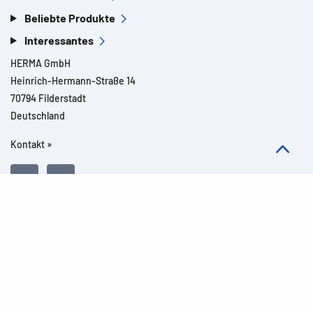
Beliebte Produkte
Interessantes
HERMA GmbH
Heinrich-Hermann-Straße 14
70794 Filderstadt
Deutschland
Kontakt »
Alle Rechte vorbehalten l© 2026 Produktdetails
Impressum
Rechtliche Hinweise
Datenschutz
Barrierefreiheit
AGB