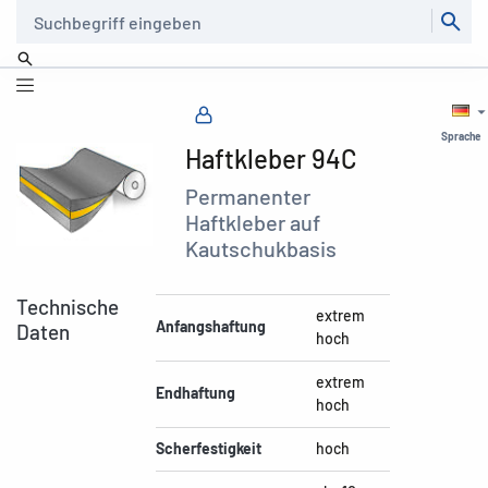
Suche
Sprache
Haftkleber 94C
Permanenter
Haftkleber auf
Kautschukbasis
Technische
extrem
Anfangshaftung
Daten
hoch
extrem
Endhaftung
hoch
Scherfestigkeit
hoch