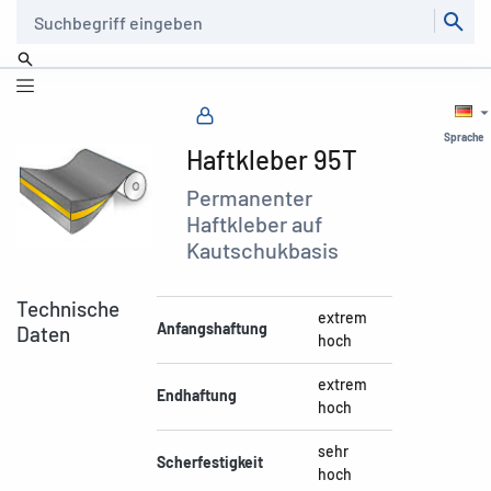
Suche
Sprache
Haftkleber 95T
Permanenter
Haftkleber auf
Kautschukbasis
Technische
extrem
Anfangshaftung
Daten
hoch
extrem
Endhaftung
hoch
sehr
Scherfestigkeit
hoch