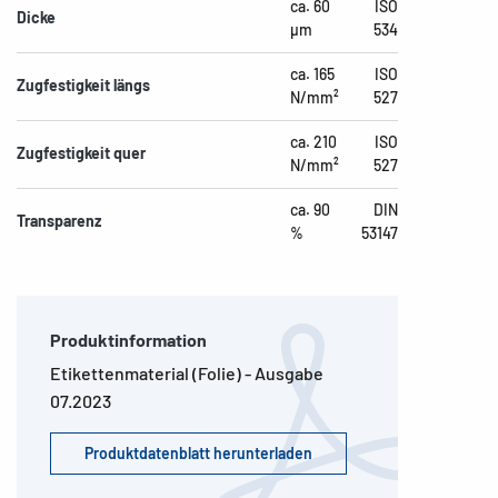
ca. 60
ISO
Dicke
µm
534
ca. 165
ISO
Zugfestigkeit längs
N/mm²
527
ca. 210
ISO
Zugfestigkeit quer
N/mm²
527
ca. 90
DIN
Transparenz
%
53147
Produktinformation
Etikettenmaterial (Folie) - Ausgabe
07.2023
Produktdatenblatt herunterladen