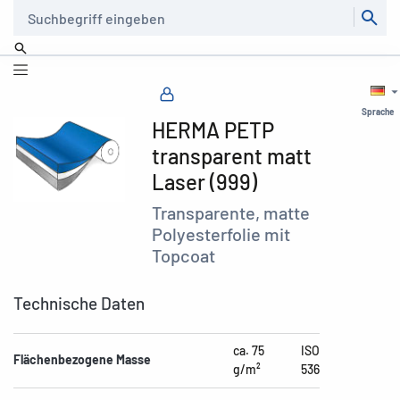
Suche
Sprache
HERMA PETP
transparent matt
Laser (999)
Transparente, matte
Polyesterfolie mit
Topcoat
Technische Daten
ca. 75
ISO
Flächenbezogene Masse
g/m²
536