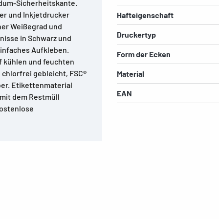
ndum-Sicherheitskante.
er und Inkjetdrucker
Hafteigenschaft
her Weißegrad und
Druckertyp
nisse in Schwarz und
 einfaches Aufkleben.
Form der Ecken
f kühlen und feuchten
chlorfrei gebleicht, FSC®
Material
ber. Etikettenmaterial
EAN
r mit dem Restmüll
Kostenlose