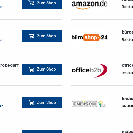
Zum Shop
men
Beliefe
büro
Zum Shop
men
Beliefe
ürobedarf
offi
Zum Shop
Beliefe
Endi
Zum Shop
men
Beliefe
mcbu