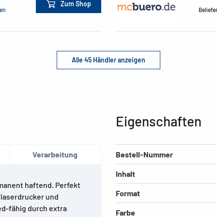
Zum Shop
men
Beliefe
Alle 45 Händler anzeigen
Eigenschaften
Verarbeitung
Bestell-Nummer
Inhalt
manent haftend. Perfekt
Format
rblaserdrucker und
ed-fähig durch extra
Farbe