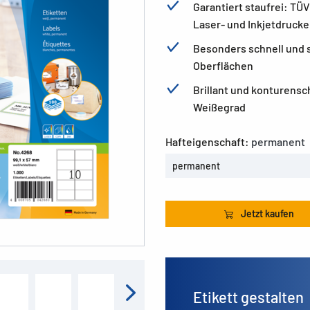
Garantiert staufrei: TÜ
Laser- und Inkjetdrucke
Besonders schnell und s
Oberflächen
Brillant und konturens
Weißegrad
Hafteigenschaft:
permanent
permanent
Jetzt kaufen
Etikett gestalten