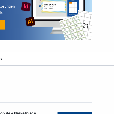
 Lösungen
k.
ie
on.de + Marketplace