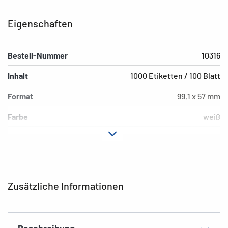
Eigenschaften
Bestell-Nummer
10316
Inhalt
1000 Etiketten / 100 Blatt
Format
99,1 x 57 mm
Farbe
weiß
Hafteigenschaft
ablösbar
Druckertyp
Laser, Copy, Ink
Form der Ecken
abgerundet
Zusätzliche Informationen
Material
Papier, matt
EAN
4008705103169