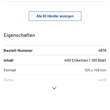
Alle 50 Händler anzeigen
Eigenschaften
Bestell-Nummer
4676
Inhalt
400 Etiketten / 100 Blatt
Format
105 x 148 mm
Farbe
weiß
Hafteigenschaft
permanent
Druckertyp
Laser, Copy, Ink
Form der Ecken
spitz