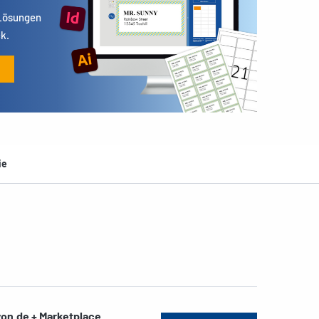
 Lösungen
k.
ie
on.de + Marketplace