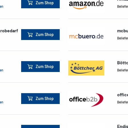
Zum Shop
men
Beliefe
ürobedarf
mcbu
Zum Shop
Beliefe
Bött
Zum Shop
men
Beliefe
offi
Zum Shop
men
Beliefe
Endi