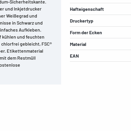
ndum-Sicherheitskante.
er und Inkjetdrucker
Hafteigenschaft
her Weißegrad und
Druckertyp
nisse in Schwarz und
 einfaches Aufkleben.
Form der Ecken
f kühlen und feuchten
chlorfrei gebleicht, FSC®
Material
ber. Etikettenmaterial
EAN
r mit dem Restmüll
Kostenlose