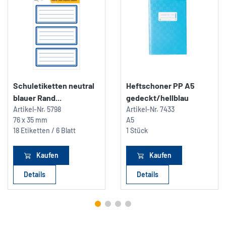
Schuletiketten neutral
Heftschoner PP A5
blauer Rand...
gedeckt/hellblau
Artikel-Nr.
5798
Artikel-Nr.
7433
76 x 35 mm
A5
18 Etiketten / 6 Blatt
1 Stück
Kaufen
Kaufen
Details
Details