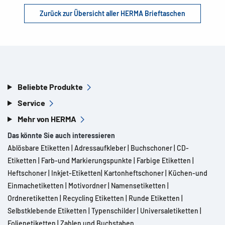
Zurück zur Übersicht aller HERMA Brieftaschen
Beliebte Produkte
Service
Mehr von HERMA
Das könnte Sie auch interessieren
Ablösbare Etiketten
|
Adressaufkleber
|
Buchschoner
|
CD-
Etiketten
|
Farb-und Markierungspunkte
|
Farbige Etiketten
|
Heftschoner
|
Inkjet-Etiketten
|
Kartonheftschoner
|
Küchen-und
Einmachetiketten
|
Motivordner
|
Namensetiketten
|
Ordneretiketten
|
Recycling Etiketten
|
Runde Etiketten
|
Selbstklebende Etiketten
|
Typenschilder
|
Universaletiketten
|
Folienetiketten
|
Zahlen und Buchstaben