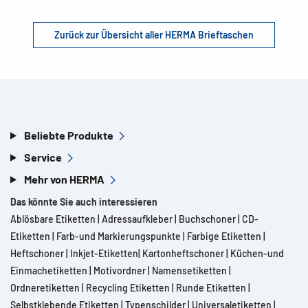
Zurück zur Übersicht aller HERMA Brieftaschen
Beliebte Produkte
Service
Mehr von HERMA
Das könnte Sie auch interessieren
Ablösbare Etiketten
|
Adressaufkleber
|
Buchschoner
|
CD-
Etiketten
|
Farb-und Markierungspunkte
|
Farbige Etiketten
|
Heftschoner
|
Inkjet-Etiketten
|
Kartonheftschoner
|
Küchen-und
Einmachetiketten
|
Motivordner
|
Namensetiketten
|
Ordneretiketten
|
Recycling Etiketten
|
Runde Etiketten
|
Selbstklebende Etiketten
|
Typenschilder
|
Universaletiketten
|