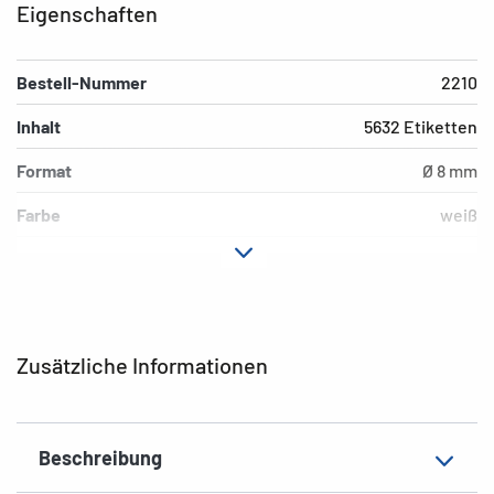
Eigenschaften
Bestell-Nummer
2210
Inhalt
5632 Etiketten
Format
Ø 8 mm
Farbe
weiß
Hafteigenschaft
permanent
Beschriftungseignung
Handbeschriftung
EAN
4008705022101
Zusätzliche Informationen
Beschreibung