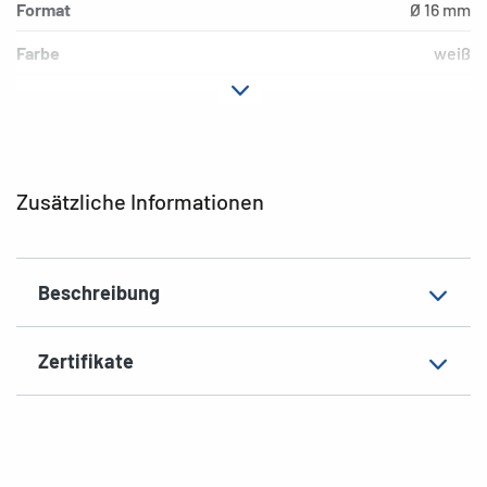
Format
Ø 16 mm
Farbe
weiß
Hafteigenschaft
permanent
Beschriftungseignung
Handbeschriftung
EAN
4008705022408
Zusätzliche Informationen
Beschreibung
Zertifikate