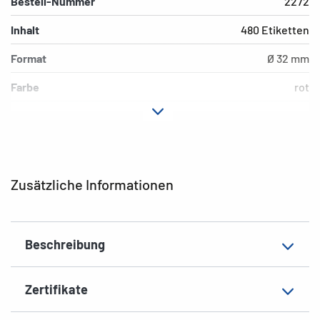
Bestell-Nummer
2272
Inhalt
480 Etiketten
Format
Ø 32 mm
Farbe
rot
Hafteigenschaft
permanent
Beschriftungseignung
Handbeschriftung
EAN
4008705022729
Zusätzliche Informationen
Beschreibung
Zertifikate