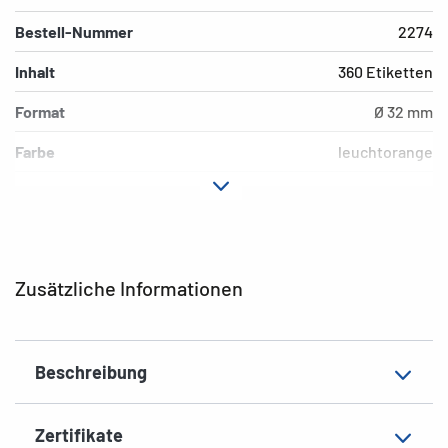
Bestell-Nummer
2274
Inhalt
360 Etiketten
Format
Ø 32 mm
Farbe
leuchtorange
Hafteigenschaft
permanent
Beschriftungseignung
Handbeschriftung
EAN
4008705022743
Zusätzliche Informationen
Beschreibung
Zertifikate