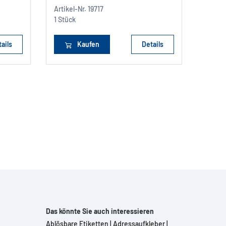
Artikel-Nr.
19717
A4
1 Stück
1 Stüc
ails
Kaufen
Details
Das könnte Sie auch interessieren
Ablösbare Etiketten
|
Adressaufkleber
|