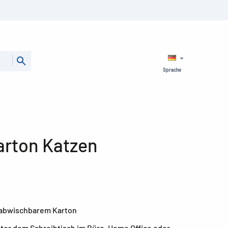
Sprache
arton Katzen
s abwischbarem Karton
ter dem Schreibtisch im Büro, Home Office oder