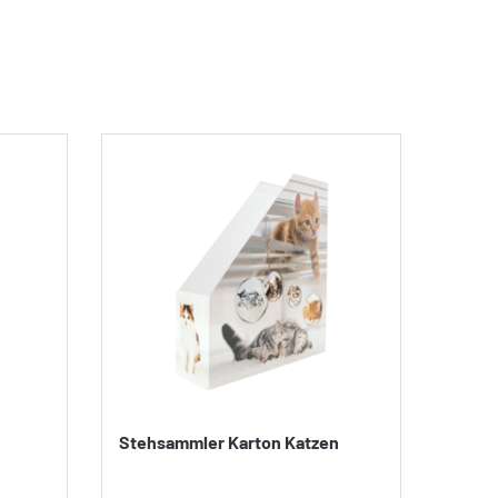
n
Stehsammler Karton Katzen
Ringb
Artikel