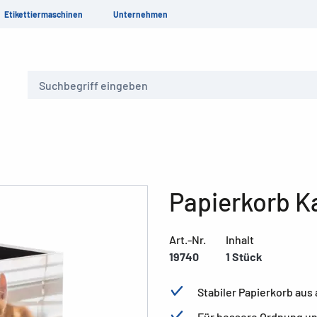
Etikettiermaschinen
Unternehmen
Suche
Papierkorb K
Art.-Nr.
Inhalt
19740
1 Stück
Stabiler Papierkorb au
Für bessere Ordnung un