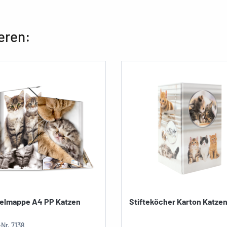
eren:
lmappe A4 PP Katzen
Stifteköcher Karton Katze
-Nr.
7138