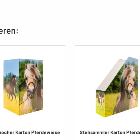
eren:
eköcher Karton Pferdewiese
Stehsammler Karton Pferd