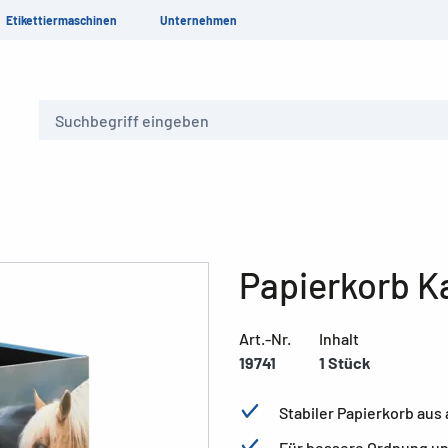
Etikettiermaschinen
Unternehmen
Suche
Papierkorb K
Art.-Nr.
Inhalt
19741
1 Stück
Stabiler Papierkorb au
Für bessere Ordnung un