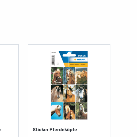
e
Sticker Pferdeköpfe
Schul
begli