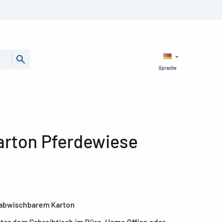
Sprache
arton Pferdewiese
s abwischbarem Karton
ter dem Schreibtisch im Büro, Home Office oder