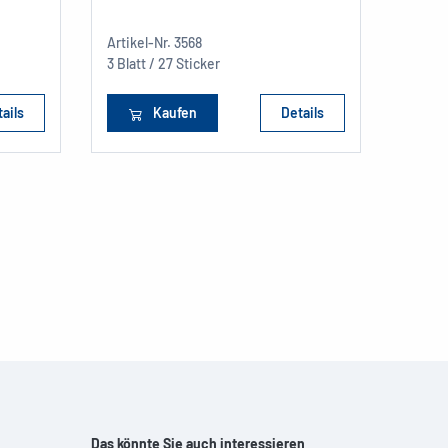
Artikel
Artikel-Nr.
3568
76 x 3
3 Blatt / 27 Sticker
6 Etike
ails
Kaufen
Details
Das könnte Sie auch interessieren