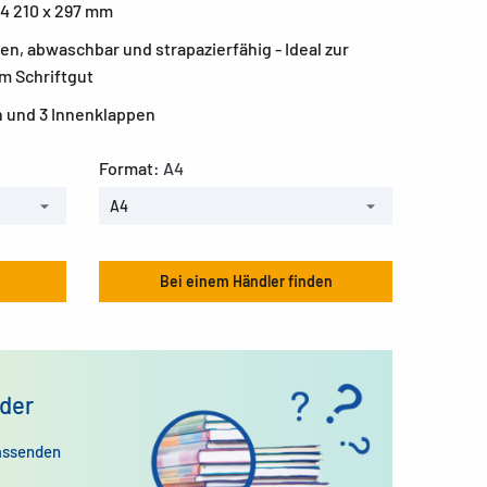
4 210 x 297 mm
en, abwaschbar und strapazierfähig - Ideal zur
m Schriftgut
 und 3 Innenklappen
Format:
A4
A4
Bei einem Händler finden
der
assenden