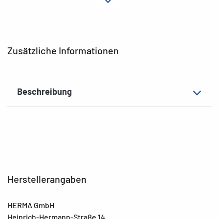
Material
Silberpapier
Hafteigenschaft
permanent
Farbe
silber
Zusätzliche Informationen
EAN
4008705034180
Beschreibung
Herstellerangaben
HERMA GmbH
Heinrich-Hermann-Straße 14