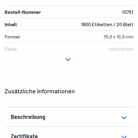
Bestell-Nummer
10751
Inhalt
1600 Etiketten / 20 Blatt
Format
35,6 x 16,9 mm
Farbe
naturbraun
Hafteigenschaft
permanent
Druckertyp
Laser, Copy, Ink
Form der Ecken
abgerundet
Zusätzliche Informationen
Material
Silphie-Papier
EAN
4008705107518
Beschreibung
Zertifikate