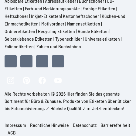
Ablösbare Etiketten
|
Adressaufkleber
|
Buchschoner
|
CD-
Etiketten
|
Farb-und Markierungspunkte
|
Farbige Etiketten
|
Heftschoner
|
Inkjet-Etiketten
|
Kartonheftschoner
|
Küchen-und
Einmachetiketten
|
Motivordner
|
Namensetiketten
|
Ordneretiketten
|
Recycling Etiketten
|
Runde Etiketten
|
Selbstklebende Etiketten
|
Typenschilder
|
Universaletiketten
|
Folienetiketten
|
Zahlen und Buchstaben
Alle Rechte vorbehalten l© 2026 Hier finden Sie das gesamte
Sortiment für Büro & Zuhause. Produkte von Etiketten über Sticker
bis Fotoarchivierung. ✓ Höchste Qualität ✓ ► Jetzt entdecken!
Impressum
Rechtliche Hinweise
Datenschutz
Barrierefreiheit
AGB