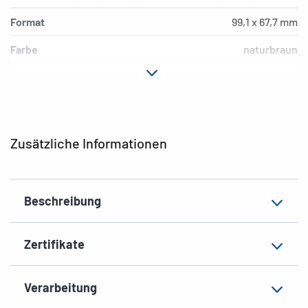
Format
99,1 x 67,7 mm
Farbe
naturbraun
Hafteigenschaft
permanent
Druckertyp
Laser, Copy, Ink
Form der Ecken
abgerundet
Zusätzliche Informationen
Material
Silphie-Papier
EAN
4008705107556
Beschreibung
Zertifikate
Verarbeitung